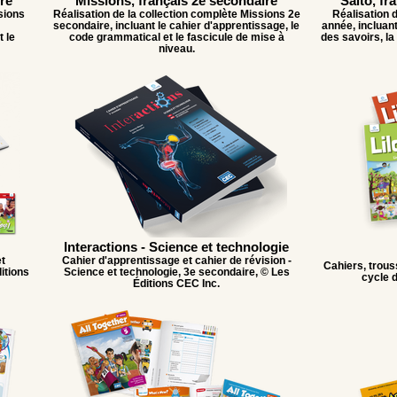
re
Missions, français 2e secondaire
Salto, fr
sions
Réalisation de la collection complète Missions 2e
Réalisation d
secondaire, incluant le cahier d'apprentissage, le
année, incluant
 le
code grammatical et le fascicule de mise à
des savoirs, la
niveau.
Interactions - Science et technologie
t
Cahier d'apprentissage et cahier de révision -
Cahiers, trous
itions
Science et technologie, 3e secondaire, © Les
cycle d
Éditions CEC Inc.